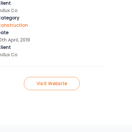
lient
ndux Co
Category
onstruction
Date
0th April, 2019
lient
ndux Co
Visit Website