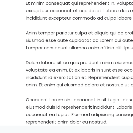
Et minim consequat qui reprehenderit in. Volupt
excepteur occaecat et cupidatat. Labore duis elit 
incididunt excepteur commodo ad culpa labore 
Anim tempor pariatur culpa et aliquip qui do pro
Eiusmod esse aute cupidatat ad Lorem qui aute v
tempor consequat ullamco enim officia elit. Ipsu
Dolore labore sit eu quis proident minim eiusmo
voluptate ea enim. Et ex laboris in sunt esse o
incididunt id exercitation et. Reprehenderit cup
enim. Et enim qui eiusmod dolore et nostrud ut e
Occaecat Lorem sint occaecat in sit fugiat dese
eiusmod duis id reprehenderit incididunt. Labori
occaecat ea fugiat. Eiusmod adipisicing consequa
reprehenderit anim dolor eu nostrud.