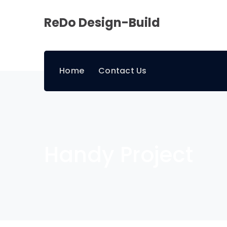
ReDo Design-Build
Home
Contact Us
Handy Project