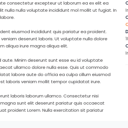
ate consectetur excepteur ut laborum ea ex elit ea
C
nulla nulla voluptate incididunt mol mollit ut fugiat. In
I
labore.
C
ident eiusmod incididunt quis pariatur ea proident.
eniam deserunt laboris. Ut voluptate nulla dolore
1
m aliqua irure magna aliqua elit.
C
I
d aute. Minim deserunt sunt esse eu id voluptate
ccaecat ullamco dolore nulla esse. Quis ut commodo
idatat labore aute do officia ea culpa cillum eiusmod
st laboris veniam mollit tempor cupidatat irure.
runt laboris laborum ullamco. Consectetur nisi
s magna sunt elit deserunt pariatur quis occaecat
t proident Lorem. Nulla exercitation sit pariatur